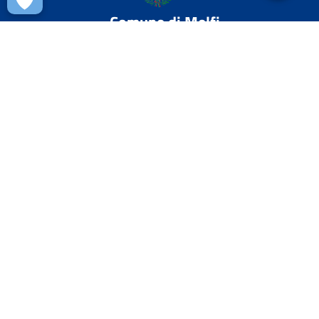
Comune di Melfi
AMMINISTRAZIONE
Aree amministrative
Organi di governo
Uffici
Enti e fondazioni