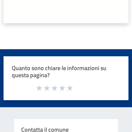
Quanto sono chiare le informazioni su
questa pagina?
Valuta da 1 a 5 stelle la pagina
Valuta 1 stelle su 5
Valuta 2 stelle su 5
Valuta 3 stelle su 5
Valuta 4 stelle su 5
Valuta 5 stelle su 5
Contatta il comune