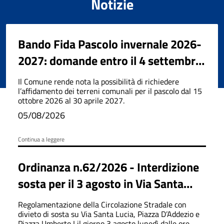
Notizie
Bando Fida Pascolo invernale 2026-
2027: domande entro il 4 settembre
2026
Il Comune rende nota la possibilità di richiedere
l’affidamento dei terreni comunali per il pascolo dal 15
ottobre 2026 al 30 aprile 2027.
05/08/2026
Continua a leggere
Ordinanza n.62/2026 - Interdizione
sosta per il 3 agosto in Via Santa
Lucia, Piazza D'Addezio e Piazza
Regolamentazione della Circolazione Stradale con
Umberto I
divieto di sosta su Via Santa Lucia, Piazza D’Addezio e
Piazza Umberto I il giorno 3 agosto lunedì dalle ore