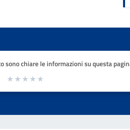
o sono chiare le informazioni su questa pagin
1 a 5 stelle la pagina
Valuta 1 stelle su 5
Valuta 2 stelle su 5
Valuta 3 stelle su 5
Valuta 4 stelle su 5
Valuta 5 stelle su 5