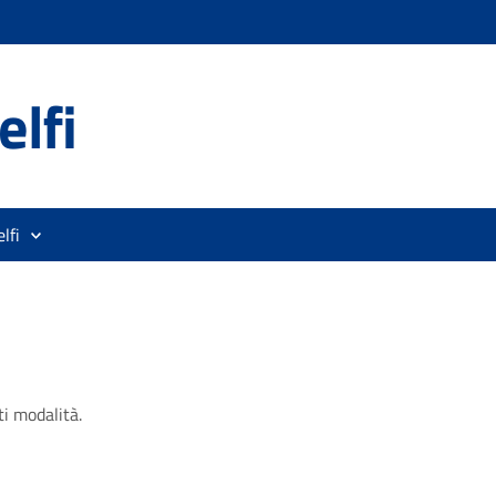
lfi
lfi
ti modalità.