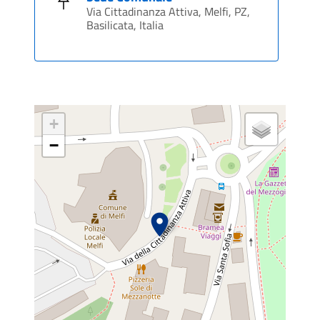
Via Cittadinanza Attiva, Melfi, PZ,
Basilicata, Italia
+
−