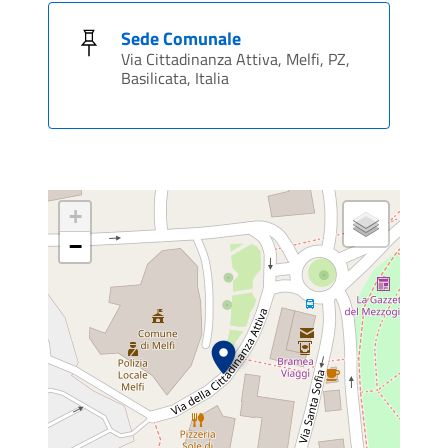
Sede Comunale
Via Cittadinanza Attiva, Melfi, PZ,
Basilicata, Italia
+
−