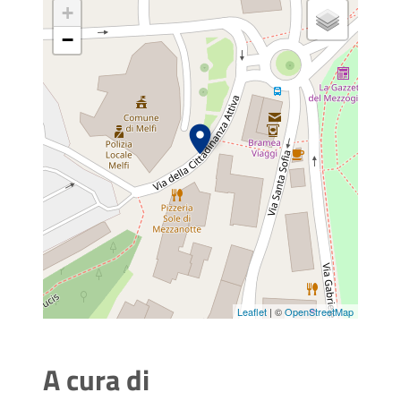
+
−
Leaflet
| ©
OpenStreetMap
A cura di