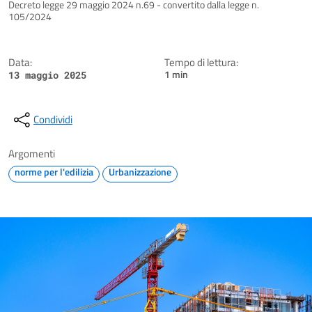
Dettagli della notizia
Decreto legge 29 maggio 2024 n.69 - convertito dalla legge n.
105/2024
Data:
Tempo di lettura:
1 min
13 maggio 2025
Condividi
Argomenti
norme per l'edilizia
Urbanizzazione