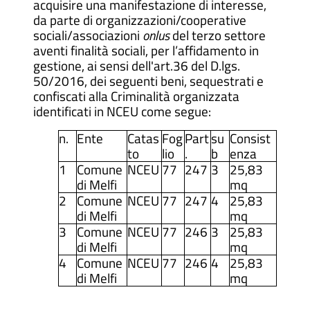
acquisire una manifestazione di interesse,
da parte di organizzazioni/cooperative
sociali/associazioni
onlus
del terzo settore
aventi finalità sociali, per l’affidamento in
gestione, ai sensi dell'art.36 del D.lgs.
50/2016, dei seguenti beni, sequestrati e
confiscati alla Criminalità organizzata
identificati in NCEU come segue:
n.
Ente
Catas
Fog
Part
su
Consist
to
lio
.
b
enza
1
Comune
NCEU
77
247
3
25,83
di Melfi
mq
2
Comune
NCEU
77
247
4
25,83
di Melfi
mq
3
Comune
NCEU
77
246
3
25,83
di Melfi
mq
4
Comune
NCEU
77
246
4
25,83
di Melfi
mq