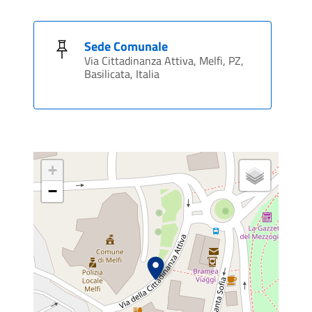
Sede Comunale
Via Cittadinanza Attiva, Melfi, PZ,
Basilicata, Italia
+
−