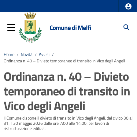
Comune di Melfi
Home
/
Novità
/
Avvisi
/
Ordinanza n. 40 – Divieto temporaneo di transito in Vico degli Angeli
Ordinanza n. 40 – Divieto
temporaneo di transito in
Vico degli Angeli
Dettagli della notizia
Il Comune dispone il divieto di transito in Vico degli Angeli, dal civico 30 al
31, il 30 maggio 2026 dalle ore 7:00 alle 14:00, per lavori di
ristrutturazione edilizia.