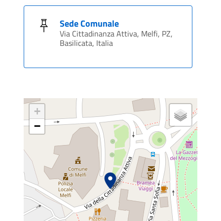
Sede Comunale
Via Cittadinanza Attiva, Melfi, PZ,
Basilicata, Italia
+
−