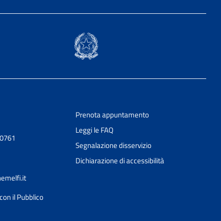
Prenota appuntamento
Leggi le FAQ
20761
Segnalazione disservizio
Dichiarazione di accessibilità
melfi.it
con il Pubblico
Ciao 👋
Come posso esserti utile?
smart_toy