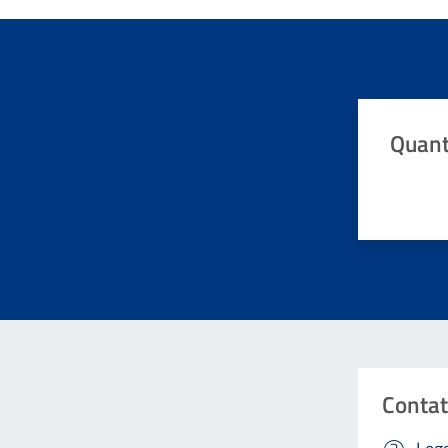
Quant
Valuta da 
Contat