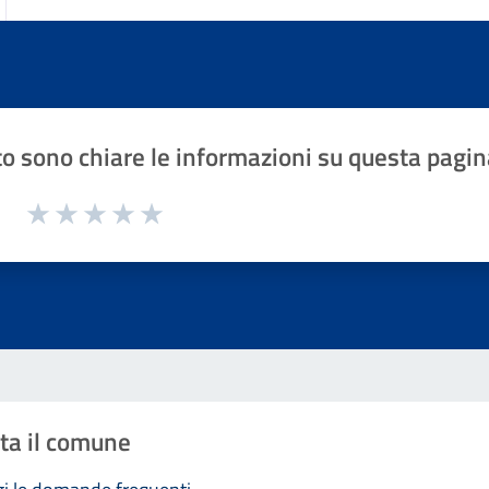
o sono chiare le informazioni su questa pagin
1 a 5 stelle la pagina
Valuta 1 stelle su 5
Valuta 2 stelle su 5
Valuta 3 stelle su 5
Valuta 4 stelle su 5
Valuta 5 stelle su 5
ta il comune