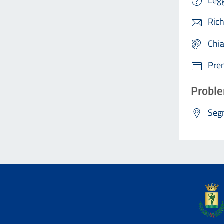
Legg
Rich
Chi
Pre
Proble
Segn