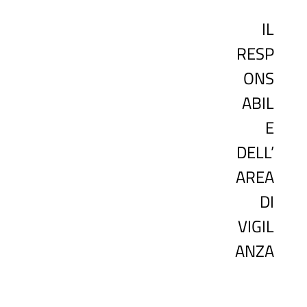
IL
RESP
ONS
ABIL
E
DELL’
AREA
DI
VIGIL
ANZA
D