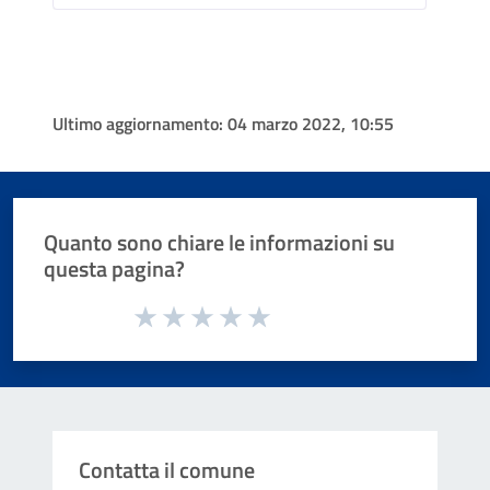
Ultimo aggiornamento:
04 marzo 2022, 10:55
Quanto sono chiare le informazioni su
questa pagina?
Valuta da 1 a 5 stelle la pagina
Valuta 1 stelle su 5
Valuta 2 stelle su 5
Valuta 3 stelle su 5
Valuta 4 stelle su 5
Valuta 5 stelle su 5
Contatta il comune