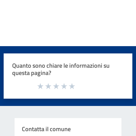
Quanto sono chiare le informazioni su
questa pagina?
Valuta da 1 a 5 stelle la pagina
Valuta 1 stelle su 5
Valuta 2 stelle su 5
Valuta 3 stelle su 5
Valuta 4 stelle su 5
Valuta 5 stelle su 5
Contatta il comune