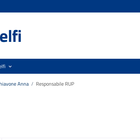
lfi
lfi
hiavone Anna
/
Responsabile RUP