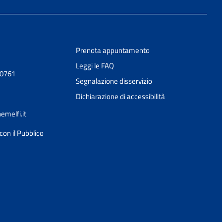
Prenota appuntamento
Leggi le FAQ
20761
Segnalazione disservizio
Dichiarazione di accessibilità
melfi.it
con il Pubblico
Ciao 👋
Come posso esserti utile?
smart_toy