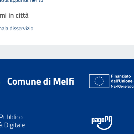
mi in città
ala disservizio
Comune di Melfi