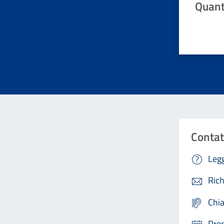
Quant
Valuta da 
Contat
Legg
Rich
Chi
Pre