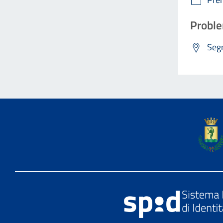
Proble
Segn