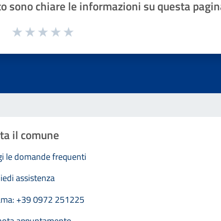
o sono chiare le informazioni su questa pagin
1 a 5 stelle la pagina
Valuta 1 stelle su 5
Valuta 2 stelle su 5
Valuta 3 stelle su 5
Valuta 4 stelle su 5
Valuta 5 stelle su 5
ta il comune
i le domande frequenti
iedi assistenza
ama: +39 0972 251225
nota appuntamento