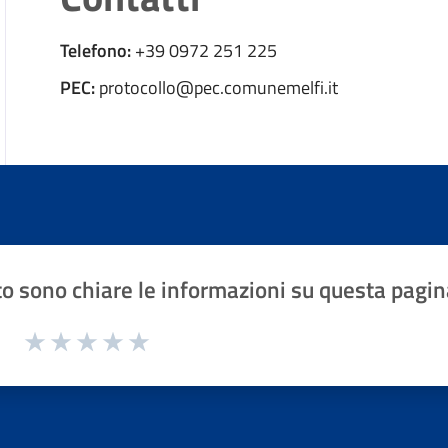
Telefono:
+39 0972 251 225
PEC:
protocollo@pec.comunemelfi.it
o sono chiare le informazioni su questa pagin
1 a 5 stelle la pagina
Valuta 1 stelle su 5
Valuta 2 stelle su 5
Valuta 3 stelle su 5
Valuta 4 stelle su 5
Valuta 5 stelle su 5