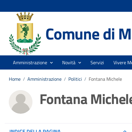
Comune di Me
Amministrazione
Novità
Servizi
Vivere Me
Home
/
Amministrazione
/
Politici
/
Fontana Michele
Fontana Michel
INDICE DELLA PAGINA