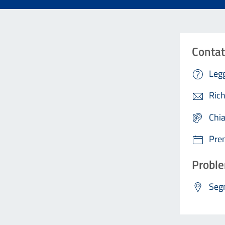
Contat
Legg
Rich
Chi
Pre
Proble
Segn