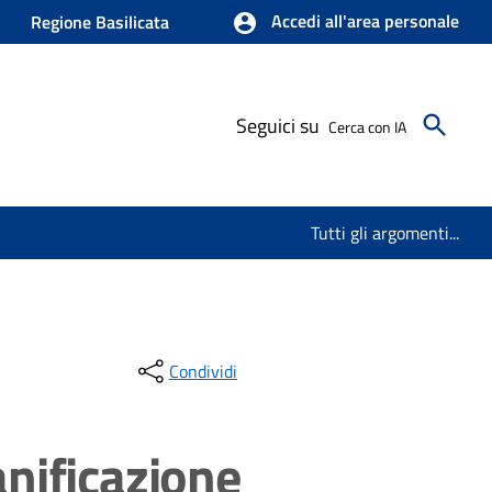
Accedi all'area personale
Regione Basilicata
Seguici su
Cerca con IA
Tutti gli argomenti...
Condividi
anificazione