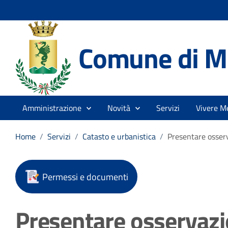
Comune di Me
Amministrazione
Novità
Servizi
Vivere Me
Home
/
Servizi
/
Catasto e urbanistica
/
Presentare osserv
Permessi e documenti
Presentare osservazio