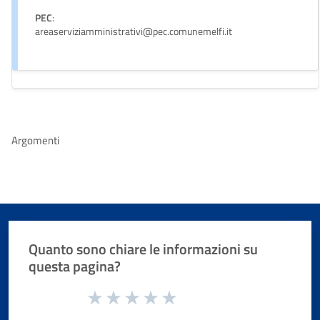
PEC
:
areaserviziamministrativi@pec.comunemelfi.it
Argomenti
Quanto sono chiare le informazioni su
questa pagina?
Valuta da 1 a 5 stelle la pagina
Valuta 1 stelle su 5
Valuta 2 stelle su 5
Valuta 3 stelle su 5
Valuta 4 stelle su 5
Valuta 5 stelle su 5