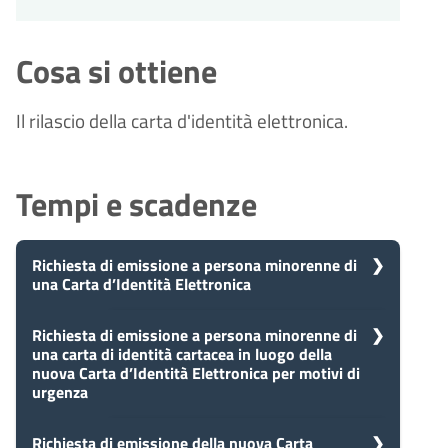
Cosa si ottiene
Il rilascio della carta d'identità elettronica.
Tempi e scadenze
Richiesta di emissione a persona minorenne di
una Carta d’Identità Elettronica
5
Richiesta di emissione a persona minorenne di
Presa in carico
una carta di identità cartacea in luogo della
Dopo aver presentato la tua
giorni
nuova Carta d’Identità Elettronica per motivi di
richiesta, il comune avvia il
urgenza
procedimento e prenderà in carico
la tua domanda in 5 giorni.
Richiesta di emissione della nuova Carta