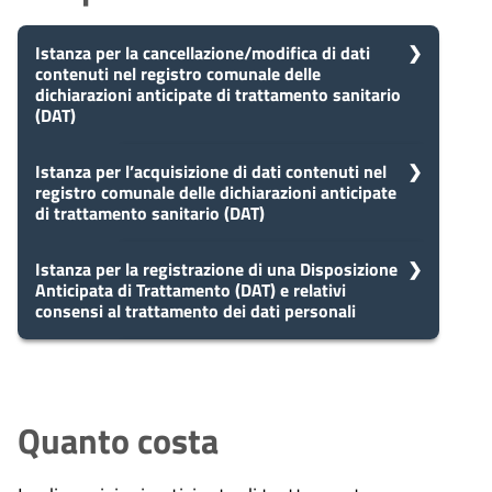
Istanza per la cancellazione/modifica di dati
contenuti nel registro comunale delle
dichiarazioni anticipate di trattamento sanitario
(DAT)
5
Istanza per l’acquisizione di dati contenuti nel
Presa in carico
registro comunale delle dichiarazioni anticipate
Dopo aver presentato la tua
giorni
di trattamento sanitario (DAT)
richiesta, il comune avvia il
procedimento e prenderà in carico
la tua domanda in 5 giorni.
5
Istanza per la registrazione di una Disposizione
Presa in carico
Anticipata di Trattamento (DAT) e relativi
Dopo aver presentato la tua
giorni
consensi al trattamento dei dati personali
richiesta, il comune avvia il
procedimento e prenderà in carico
10
Eventuale richiesta di
la tua domanda in 5 giorni.
5
Presa in carico
integrazioni
giorni
Dopo aver presentato la tua
giorni
Durante l'istruttoria, potrebbero
richiesta, il comune avvia il
Quanto costa
essere necessarie integrazioni. Il
procedimento e prenderà in carico
10
comune ti invierà una richiesta di
Eventuale richiesta di
la tua domanda in 5 giorni.
integrazioni entro 10 giorni
integrazioni
giorni