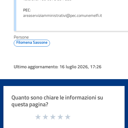
PEC
:
areaserviziamministrativi@pec.comunemelfi.it
Persone
Filomena Sassone
Ultimo aggiornamento:
16 luglio 2026, 17:26
Quanto sono chiare le informazioni su
questa pagina?
Valuta da 1 a 5 stelle la pagina
Valuta 1 stelle su 5
Valuta 2 stelle su 5
Valuta 3 stelle su 5
Valuta 4 stelle su 5
Valuta 5 stelle su 5