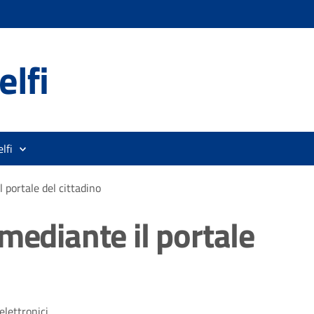
lfi
lfi
 portale del cittadino
mediante il portale
lettronici.