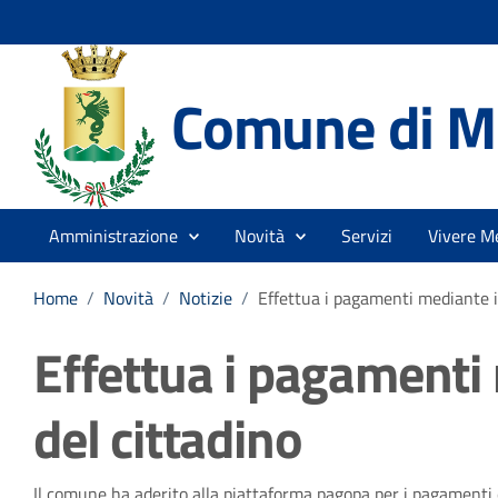
Comune di Me
Amministrazione
Novità
Servizi
Vivere Me
Home
/
Novità
/
Notizie
/
Effettua i pagamenti mediante il
Effettua i pagamenti 
del cittadino
Il comune ha aderito alla piattaforma pagopa per i pagamenti e