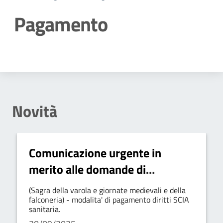
Pagamento
Dettagli della notizia
Novità
Comunicazione urgente in
merito alle domande di
autorizzazione per gli eventi
(Sagra della varola e giornate medievali e della
dell'ottobre melfitano
falconeria) - modalita' di pagamento diritti SCIA
sanitaria.