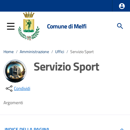
Comune di Melfi
Home
/
Amministrazione
/
Uffici
/
Servizio Sport
Servizio Sport
Dettagli della notizia
Condividi
Argomenti
INDICE DELLA PAGINA