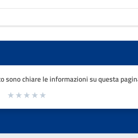
o sono chiare le informazioni su questa pagin
1 a 5 stelle la pagina
Valuta 1 stelle su 5
Valuta 2 stelle su 5
Valuta 3 stelle su 5
Valuta 4 stelle su 5
Valuta 5 stelle su 5