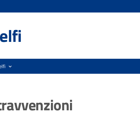
lfi
lfi
ntravvenzioni