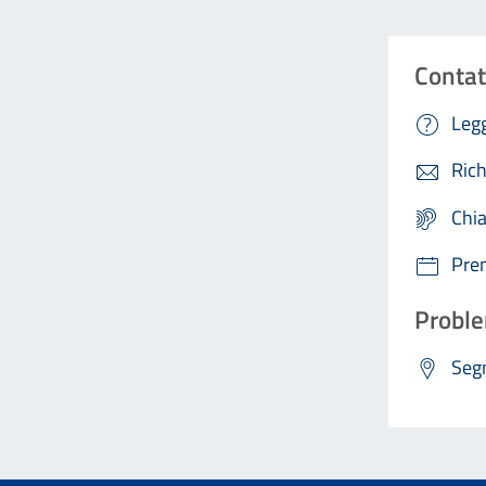
Contat
Legg
Rich
Chi
Pre
Proble
Segn