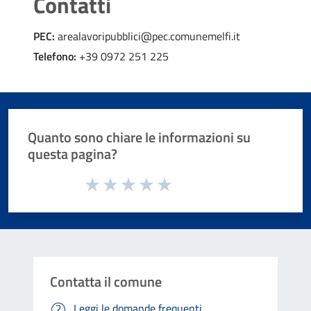
Contatti
PEC:
arealavoripubblici@pec.comunemelfi.it
Telefono:
+39 0972 251 225
Quanto sono chiare le informazioni su
questa pagina?
Valuta da 1 a 5 stelle la pagina
Valuta 1 stelle su 5
Valuta 2 stelle su 5
Valuta 3 stelle su 5
Valuta 4 stelle su 5
Valuta 5 stelle su 5
Contatta il comune
Leggi le domande frequenti