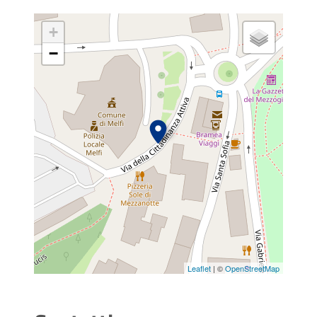
+
−
Leaflet
| ©
OpenStreetMap